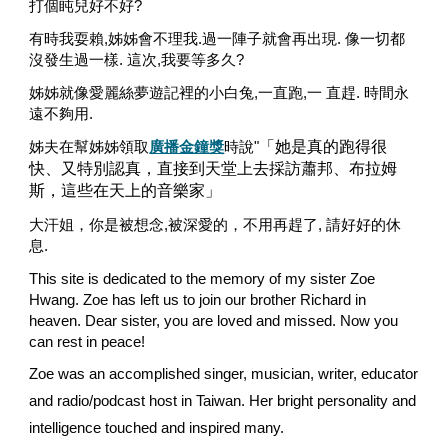
打個盹兒好不好? 
有時
我耍賴
,姊姊會不理我.過一陣子就會再出現. 像一切都
沒發生過一樣. 這次,我要等多久? 
姊姊
就像愛麗絲夢遊記裡的小白兔,一直跑,一 直趕. 時間永
遠不夠用. 
姊夫在幫姊姊領取
廣播金鐘獎
時說"
「她是真的跑得很
快、又特別認真，直接到天堂上去採訪蕭邦、布拉姆
斯，這些在天上的音樂家」
大汗姐，你是被想念,被深愛的，不用再趕了, 請好好的休
息. 
This site is dedicated to the memory of my sister Zoe 
Hwang. 
Zoe has left us to join 
our 
brother Ri
chard 
in 
heaven. 
Dear sister, you are loved and missed. Now you 
can r
est in peace!
Zoe
 was an accomplished singer, musician, writer, 
educator 
and radio/podcast host in Taiwan. Her bright personality and 
intelligence touched and inspired many.