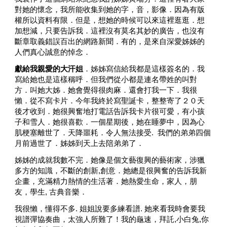
對她的懷念，我所能收集到她的字，音，影像．因為有版
權所以資料有限．但是，想她的時候可以來這裡逛逛．想
加想減，只要告訴我．這裡沒有莫名其妙的廣告，也沒有
斷章取義錯誤百出的網路新聞．有的，是來自深愛姊姊的
人們真心誠意的悼念．
獻給我親愛的大汗姐
．姊姊寫
信
給我都是這樣簽名的．我
寫給她也是這樣稱呼．但我們從小都是連名帶姓的叫對
方．叫她大姊．她會覺得很肉麻．還會打我一下．我很
懶．從不寫卡片．今年我終於寫聖誕卡，整整寄了２０天
後才收到．她很興奮地打電話告訴我卡片很可愛，有小孩
子和雪人．她很喜歡．一個星期後，她在睡夢中，因為心
肌梗塞離世了．天降噩耗．
令人無法接受.  
我們的弟弟
四
個
月前過世了．姊姊到天上去陪弟弟了．
姊姊的成就我數不完．她像是個文藝復興的藝術家，涉獵
多方的知識，
不斷的創新,創意
．她總是很興奮的告訴我新
企畫，充滿精力熱情的生活著．她熱愛生命，家人，朋
友，學生, 古典音樂．
我很懶，
懂得不多. 姐姐說要多練看譜. 
她來看我時會要我
視譜彈協奏曲，太強人所難了！我
的龜速
，拜託,小白
兔,你