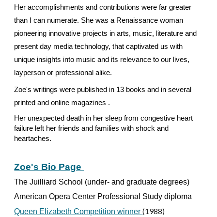
Her accomplishments and contributions were far greater 
than I can numerate. She was a 
R
enaissance wom
a
n 
pioneering innovative projects in arts, music, literature and 
present day media technology, that captivated us with 
unique insights into music and its relevance to our lives, 
lay
person
 or professional alike.
Zoe's writings were published in 1
3
 books and in several 
p
rinted and online 
magazines .
Her unexpected death in her sleep from congest
ive
 heart 
failure left her friends and families with shock and 
heartaches. 
Zoe's Bio Page 
The Juilliard School (under- and graduate degrees) 
American Opera Center Professional Study diploma 
(1988)
Queen Elizabeth Competition winner 