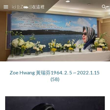
ici ||:Zoe :||在這裡
Skip to main content
Skip to navigation
Zoe Hwang 黃瑞芬1964. 2. 5 ~ 2022.1.15 
(58)